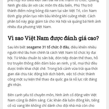
Ninh ghi dấu ấn với các môn thi đấu biển, Phú Thọ trở
thành điểm nóng bóng đá nam tại sân Việt Trì, còn Nam
Định góp phần tạo nên bầu không khí cuồng nhiệt. Cách
phân bổ này giúp giảm tải cho Hà Nội và quảng bá hình ảnh
nhiều địa phương Việt Nam.
Vì sao Việt Nam được đánh giá cao?
Sau khi biết
seagame 31 tổ chức ở đâu
, điều khiến nhiều
người nhớ lâu hơn chính là cách Việt Nam tổ chức kỳ đại
hội. Từ khâu chuẩn bị sân bãi, đón tiếp đoàn thể thao, hỗ
trợ truyền thông đến đảm bảo an ninh, y tế, mọi thứ đều
được triển khai chặt chẽ. Trong bối cảnh vừa trải qua thời
gian dài chịu tác động bởi dịch bệnh, việc tổ chức thành
công một sự kiện thể thao đa quốc gia là nỗ lực rất đáng
ghi nhận.
Bên cạnh yếu tố chuyên môn, hình ảnh cổ động viên Việt
Nam cũng là điểm sáng. Các khán đài luôn đông kín, tiếng
cổ vũ vang lên không chỉ dành cho đội nhà mà còn cho