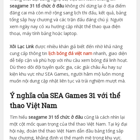
seagame 31 tổ chức ở đâu
không chỉ dừng lại ở địa điểm
đăng cai mà còn mở rộng sang lịch thi đấu, kết quả, bảng
tổng sắp huy chương và các trận đấu đáng chú ý. Người
xem ngày nay có xu hướng cập nhật thể thao qua điện
thoại, máy tính bảng hoặc laptop.
Xôi Lạc Link
được nhiều khán giả biết đến nhờ khả năng
cung cấp thông tin
lịch bóng đá việt nam
nhanh, giao diện
dễ tiếp cận và phù hợp với nhu cầu xem bóng đá linh hoạt.
Dù theo dõi đội tuyển quốc gia, các giải châu Âu hay sự
kiện khu vực như SEA Games, người hâm mộ luôn mong
muốn nội dung cập nhật liên tục và trải nghiệm mượt mà.
Ý nghĩa của SEA Games 31 với thể
thao Việt Nam
Tìm hiểu
seagame 31 tổ chức ở đâu
cũng là cách nhìn lại
một cột mốc quan trọng của thể thao Việt Nam. Tại kỳ đại
hội này, đoàn thể thao Việt Nam dẫn đầu bảng tổng sắp
huy chương, khẳng định vị thế mạnh mẽ trong khu vực.