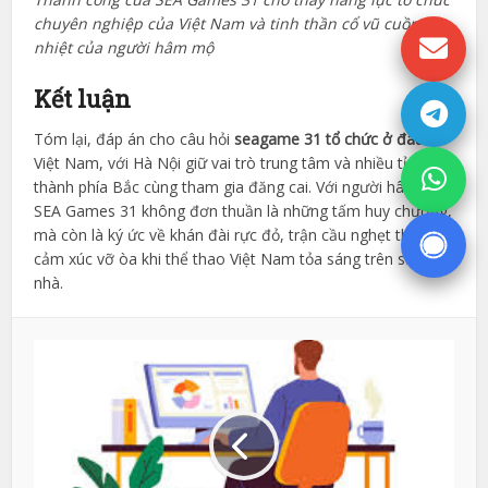
chuyên nghiệp của Việt Nam và tinh thần cổ vũ cuồng
nhiệt của người hâm mộ
Kết luận
Tóm lại, đáp án cho câu hỏi
seagame 31 tổ chức ở đâu
là
Việt Nam, với Hà Nội giữ vai trò trung tâm và nhiều tỉnh,
thành phía Bắc cùng tham gia đăng cai. Với người hâm mộ,
SEA Games 31 không đơn thuần là những tấm huy chương,
mà còn là ký ức về khán đài rực đỏ, trận cầu nghẹt thở và
cảm xúc vỡ òa khi thể thao Việt Nam tỏa sáng trên sân
nhà.