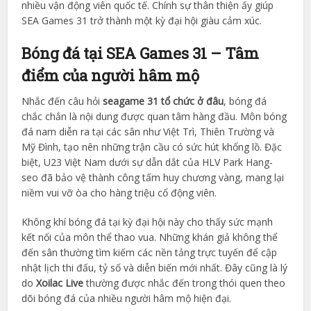
nhiều vận động viên quốc tế. Chính sự thân thiện ấy giúp
SEA Games 31 trở thành một kỳ đại hội giàu cảm xúc.
Bóng đá tại SEA Games 31 – Tâm
điểm của người hâm mộ
Nhắc đến câu hỏi
seagame 31 tổ chức ở đâu
, bóng đá
chắc chắn là nội dung được quan tâm hàng đầu. Môn bóng
đá nam diễn ra tại các sân như Việt Trì, Thiên Trường và
Mỹ Đình, tạo nên những trận cầu có sức hút khổng lồ. Đặc
biệt, U23 Việt Nam dưới sự dẫn dắt của HLV Park Hang-
seo đã bảo vệ thành công tấm huy chương vàng, mang lại
niềm vui vỡ òa cho hàng triệu cổ động viên.
Không khí bóng đá tại kỳ đại hội này cho thấy sức mạnh
kết nối của môn thể thao vua. Những khán giả không thể
đến sân thường tìm kiếm các nền tảng trực tuyến để cập
nhật lịch thi đấu, tỷ số và diễn biến mới nhất. Đây cũng là lý
do
Xoilac Live
thường được nhắc đến trong thói quen theo
dõi bóng đá của nhiều người hâm mộ hiện đại.