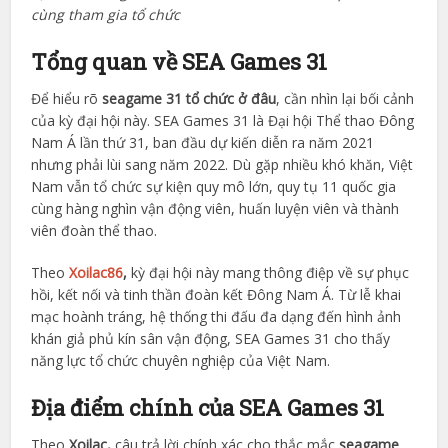
cùng tham gia tổ chức
Tổng quan về SEA Games 31
Để hiểu rõ
seagame 31 tổ chức ở đâu
, cần nhìn lại bối cảnh
của kỳ đại hội này. SEA Games 31 là Đại hội Thể thao Đông
Nam Á lần thứ 31, ban đầu dự kiến diễn ra năm 2021
nhưng phải lùi sang năm 2022. Dù gặp nhiều khó khăn, Việt
Nam vẫn tổ chức sự kiện quy mô lớn, quy tụ 11 quốc gia
cùng hàng nghìn vận động viên, huấn luyện viên và thành
viên đoàn thể thao.
Theo
Xoilac86
,
kỳ đại hội này mang thông điệp về sự phục
hồi, kết nối và tinh thần đoàn kết Đông Nam Á. Từ lễ khai
mạc hoành tráng, hệ thống thi đấu đa dạng đến hình ảnh
khán giả phủ kín sân vận động, SEA Games 31 cho thấy
năng lực tổ chức chuyên nghiệp của Việt Nam.
Địa điểm chính của SEA Games 31
Theo
Xoilac,
câu trả lời chính xác cho thắc mắc
seagame